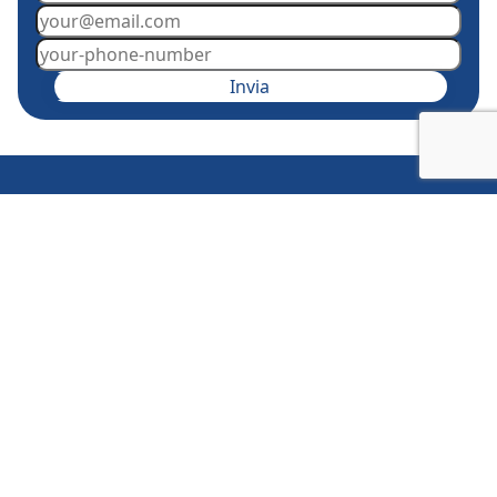
Invia
Le Sedi
Via T. Campanella, 84 - 87029
Scalea (CS)
Via Nomentana, 233 - 00161
Roma
Orario Ufficio
Lunedì - Venerdi: 9.00 - 19.00